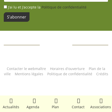
J’ai lu et j’accepte la
Politique de confidentialité
S’abonner
Contacter le webmaître
|
Horaires d'ouverture
|
Plan de la
ville
|
Mentions légales
|
Politique de confidentialité
|
Crédits
© Copyright 2022 Mairie de Saint-Léger-en-Yvelines
Actualités
Agenda
Plan
Contact
Associations