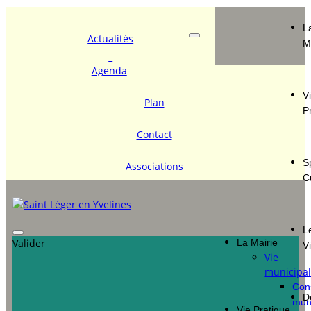
L
Actualités
M
Agenda
V
Plan
P
Contact
S
Associations
C
L
Valider
La Mairie
V
Vie
municipa
Con
D
mun
Vie Pratique