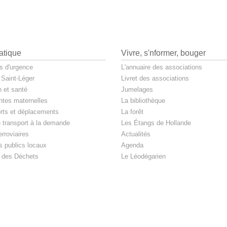
atique
Vivre, s'nformer, bouger
 d'urgence
L'annuaire des associations
 Saint-Léger
Livret des associations
 et santé
Jumelages
ntes maternelles
La bibliothèque
rts et déplacements
La forêt
e transport à la demande
Les Étangs de Hollande
rroviaires
Actualités
s publics locaux
Agenda
 des Déchets
Le Léodégarien