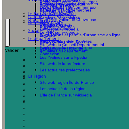
Rambouillet Territoires
Déchetterie verte à Saint-Léger
Professionnels : vos démarches
Actualités de Saint-Léger
Inscription à l'école
Les syndicats intercommunaux
Déchets spéciaux
Particuliers : vos démarches
Agenda
École Jean Moulin
Le Parc Naturel Régional
Les déchetteries
La forêt
Services Périscolaires
Web PNR vallée de Chevreuse
Nuisances
La mairie en ligne
La SARRAF
Centre de Loisirs
Actualités du Parc
Nuisances sonores
Contactez la mairie
La forêt sur wikipédia
Social
Le PNR sur wikipédia
Autorisations et permis d'urbanisme en ligne
Le CERF
ADMR
Le département
Inscrivez vous aux nouvelles
L'office National de Forêts
CCAS
Site web du Conseil Départemental
Regler mes factures en ligne
Les Étangs de Hollande
Valider
Actualités du département
Connexion
Les Yvelines sur wikipedia
Site web de la prefecture
Les actualités prefectorales
La région
Site web région Île-de-France
Les actualité de la région
L'Île de France sur wikipedia