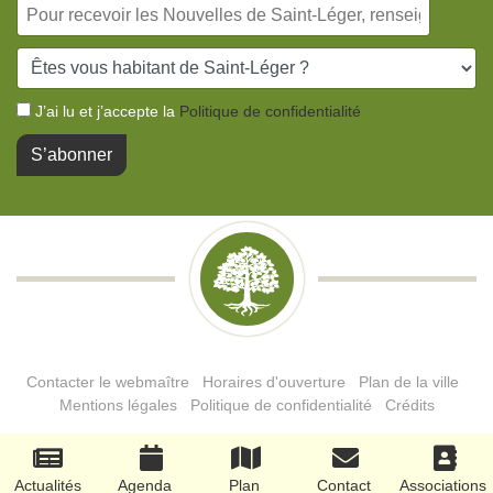
J’ai lu et j’accepte la
Politique de confidentialité
S’abonner
Contacter le webmaître
|
Horaires d'ouverture
|
Plan de la ville
|
Mentions légales
|
Politique de confidentialité
|
Crédits
© Copyright 2022 Mairie de Saint-Léger-en-Yvelines
Actualités
Agenda
Plan
Contact
Associations