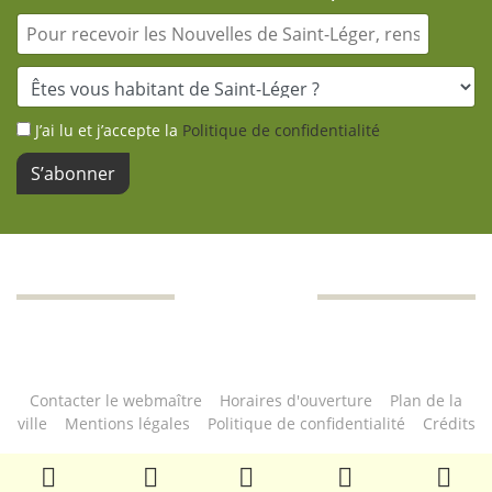
J’ai lu et j’accepte la
Politique de confidentialité
S’abonner
Contacter le webmaître
|
Horaires d'ouverture
|
Plan de la
ville
|
Mentions légales
|
Politique de confidentialité
|
Crédits
© Copyright 2022 Mairie de Saint-Léger-en-Yvelines